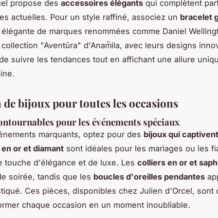
cel propose des
accessoires élégants
qui complètent par
es actuelles. Pour un style raffiné, associez un
bracelet 
 élégante de marques renommées comme Daniel Wellingt
 collection "Aventũra" d'Anam̃ila, avec leurs designs inno
de suivre les tendances tout en affichant une allure uniq
ine.
 de bijoux pour toutes les occasions
ontournables pour les événements spéciaux
vénements marquants, optez pour des
bijoux qui captivent
en or et diamant
sont idéales pour les mariages ou les fia
e touche d'élégance et de luxe. Les
colliers en or et saph
e soirée, tandis que les
boucles d'oreilles pendantes
app
stiqué. Ces pièces, disponibles chez Julien d'Orcel, sont
ormer chaque occasion en un moment inoubliable.