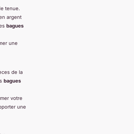
le tenue.
en argent
Les
bagues
mer une
èces de la
es
bagues
imer votre
porter une