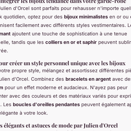
tégrer les bijoux tendance dans votre garde-robe
Julien d'Orcel sont parfaits pour rehausser n'importe quel
k quotidien, optez pour des
bijoux minimalistes
en or ou 
nisent facilement avec différents styles vestimentaires. 
amant
ajoutent une touche de sophistication à une tenue
elle, tandis que les
colliers en or et saphir
peuvent subli
rée.
our créer un style personnel unique avec les bijoux
votre propre style, mélangez et assortissez différentes pi
Julien d'Orcel. Combinez des
bracelets en argent
avec d
um
pour un effet moderne et audacieux. N'ayez pas peur
ter avec des couleurs et des matériaux variés pour expr
é. Les
boucles d'oreilles pendantes
peuvent également ap
légante à votre look.
s élégants et astuces de mode par Julien d'Orcel