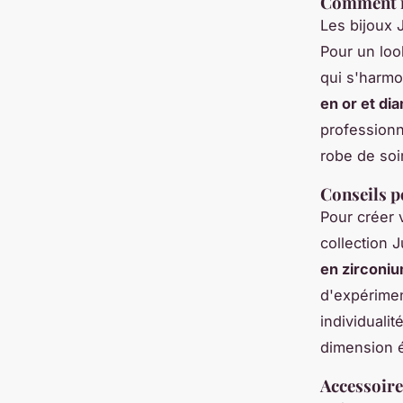
Comment in
Les bijoux 
Pour un loo
qui s'harmo
en or et di
professionn
robe de soi
Conseils p
Pour créer 
collection 
en zirconi
d'expérimen
individualit
dimension é
Accessoire