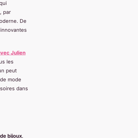
qui
, par
moderne. De
 innovantes
avec Julien
us les
un peut
s de mode
ssoires dans
 de bijoux
,