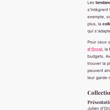
Les
tendanc
s'intègrent
exemple, so
plus, la
col
qui s'adapt
Pour ceux q
d'Orcel
, la
budgets. Av
trouver la 
peuvent ain
leur garde-
Collectio
Présentati
Julien d'O