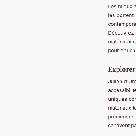
Les bijoux a
les portent
contemporai
Découvrez 
matériaux ra
pour enrichi
Explorer 
Julien d'Or
accessibili
uniques c
matériaux te
précieuses 
captivent pa