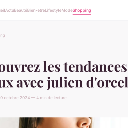
eil
Actu
Beauté
Bien-etre
Lifestyle
Mode
Shopping
ing
ouvrez les tendances
ux avec julien d'orce
0 octobre 2024 — 4 min de lecture