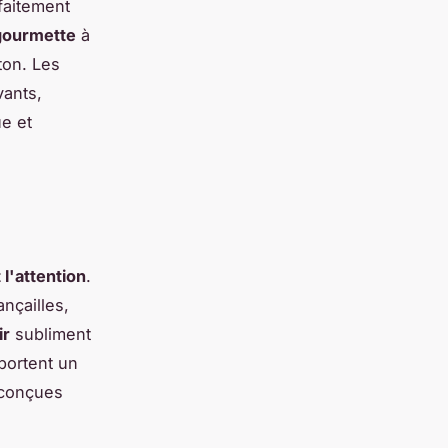
faitement
gourmette
à
on. Les
vants,
ue et
 l'attention
.
nçailles,
ir
subliment
ortent un
 conçues