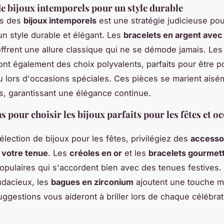
de bijoux intemporels pour un style durable
ns des
bijoux intemporels
est une stratégie judicieuse po
un style durable et élégant. Les
bracelets en argent avec
ffrent une allure classique qui ne se démode jamais. Le
nt également des choix polyvalents, parfaits pour être p
u lors d'occasions spéciales. Ces pièces se marient ais
es, garantissant une élégance continue.
s pour choisir les bijoux parfaits pour les fêtes et o
élection de bijoux pour les fêtes, privilégiez des
accessoi
 votre tenue
. Les
créoles en or
et les
bracelets gourmet
opulaires qui s'accordent bien avec des tenues festives.
udacieux, les
bagues en zirconium
ajoutent une touche m
uggestions vous aideront à briller lors de chaque célébrat