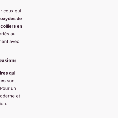
ur ceux qui
 oxydes de
s
colliers en
ortés au
ément avec
ccasions
res qui
tes
sont
 Pour un
oderne et
ion.