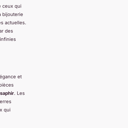
e ceux qui
 bijouterie
s actuelles.
ar des
infinies
légance et
 pièces
 saphir
. Les
ierres
x qui