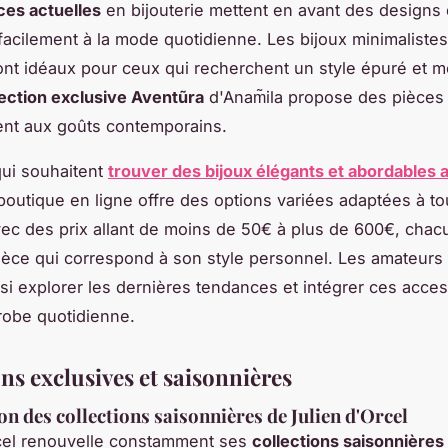
es actuelles
en bijouterie mettent en avant des designs 
 facilement à la mode quotidienne. Les bijoux minimalistes
nt idéaux pour ceux qui recherchent un style épuré et 
lection exclusive Aventũra
d'Anam̃ila propose des pièces
ent aux goûts contemporains.
ui souhaitent
trouver des bijoux élégants et abordables 
 boutique en ligne offre des options variées adaptées à to
ec des prix allant de moins de 50€ à plus de 600€, chac
pièce qui correspond à son style personnel. Les amateur
si explorer les dernières tendances et intégrer ces acce
robe quotidienne.
ns exclusives et saisonnières
on des collections saisonnières de Julien d'Orcel
rcel renouvelle constamment ses
collections saisonnières