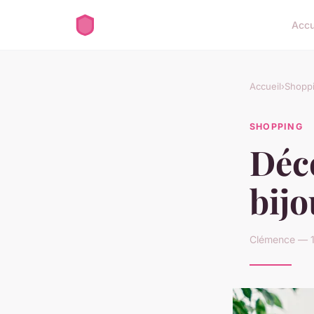
Accu
Accueil
›
Shopp
SHOPPING
Déc
bijo
Clémence — 1