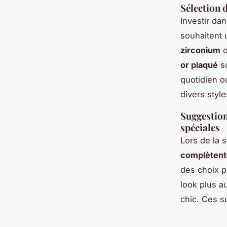
Sélection 
Investir da
souhaitent 
zirconium
o
or plaqué
so
quotidien o
divers styl
Suggestion
spéciales
Lors de la s
complètent
des choix p
look plus a
chic. Ces s