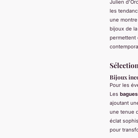
Julien d'Or
les tendanc
une montre
bijoux de la
permettent 
contempora
Sélection
Bijoux inc
Pour les é
Les
bagues 
ajoutant un
une tenue d
éclat sophi
pour transf