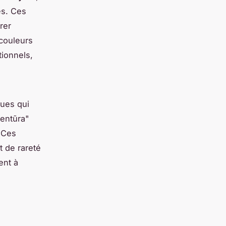
es. Ces
rer
 couleurs
tionnels,
ques qui
ventũra"
 Ces
t de rareté
ent à