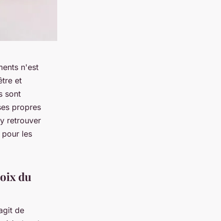
ents n'est
être et
s sont
 ses propres
y retrouver
 pour les
hoix du
agit de