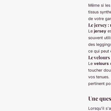
Même si les t
tissus synth
de votre ga
Le jersey :
Le
jersey
es
souvent uti
des leggings
ce qui peut
Le velours 
Le
velours
e
toucher doux
vos tenues. 
pertinent po
Une quest
Lorsqu'il s'