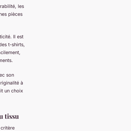
abilité, les
ines pièces
ité. Il est
es t-shirts,
acilement,
ments.
vec son
iginalité à
it un choix
u tissu
critère