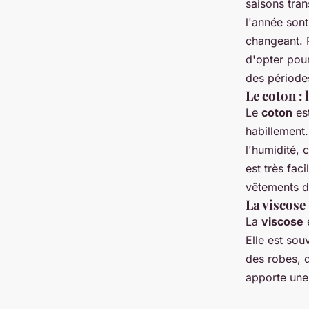
saisons tran
l'année sont
changeant. P
d'opter pour
des période
Le coton : 
Le
coton
est
habillement.
l'humidité, 
est très fac
vêtements de
La viscose 
La
viscose
e
Elle est sou
des robes, d
apporte une