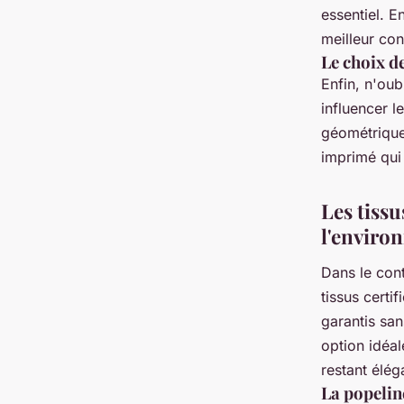
essentiel. E
meilleur con
Le choix de
Enfin, n'oub
influencer l
géométriques
imprimé qui 
Les tiss
l'enviro
Dans le con
tissus certif
garantis san
option idéal
restant élég
La popelin