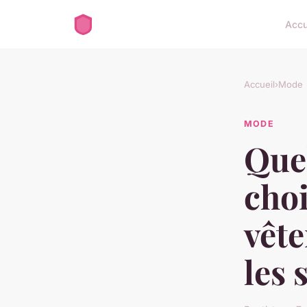
Accu
Accueil
›
Mode
MODE
Quel
choi
vête
les 