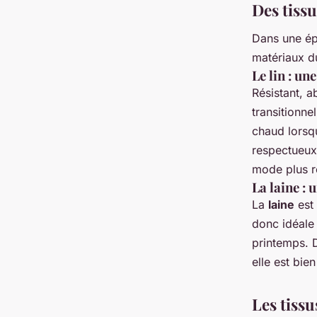
Des tiss
Dans une épo
matériaux d
Le lin : u
Résistant, a
transitionne
chaud lorsqu
respectueux 
mode plus r
La laine :
La
laine
est 
donc idéale
printemps. D
elle est bie
Les tissu