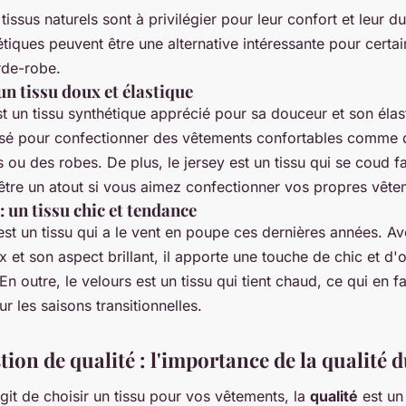
issus naturels sont à privilégier pour leur confort et leur dur
étiques peuvent être une alternative intéressante pour certa
rde-robe.
 un tissu doux et élastique
t un tissu synthétique apprécié pour sa douceur et son élastic
lisé pour confectionner des vêtements confortables comme d
 ou des robes. De plus, le jersey est un tissu qui se coud f
 être un atout si vous aimez confectionner vos propres vête
: un tissu chic et tendance
st un tissu qui a le vent en poupe ces dernières années. A
 et son aspect brillant, il apporte une touche de chic et d'or
En outre, le velours est un tissu qui tient chaud, ce qui en fa
ur les saisons transitionnelles.
ion de qualité : l'importance de la qualité d
agit de choisir un tissu pour vos vêtements, la
qualité
est un 