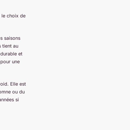
 le choix de
es saisons
 tient au
 durable et
 pour une
oid. Elle est
utomne ou du
années si