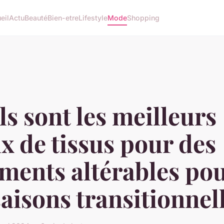
eil
Actu
Beauté
Bien-etre
Lifestyle
Mode
Shopping
s sont les meilleurs
x de tissus pour des
ments altérables po
saisons transitionnel