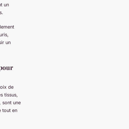
nt un
s.
ndement
uris,
ir un
 pour
hoix de
 tissus,
, sont une
 tout en