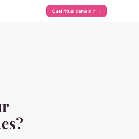
Quel rituel demain ? →
ur
les?