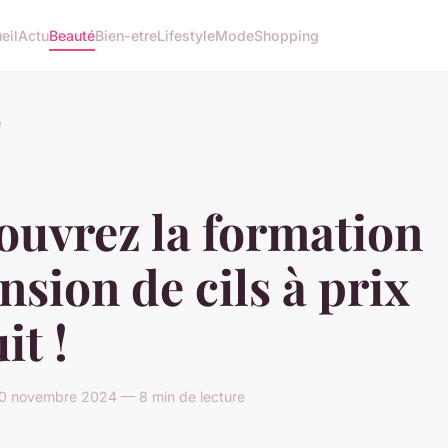
eil
Actu
Beauté
Bien-etre
Lifestyle
Mode
Shopping
é
ouvrez la formation
nsion de cils à prix
it !
0 novembre 2024 — 8 min de lecture