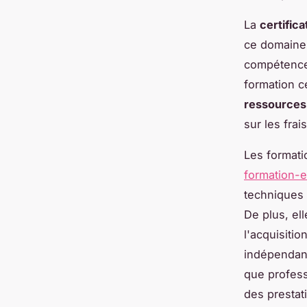
La
certifica
ce domaine.
compétences
formation c
ressources
sur les frai
Les formati
formation-e
techniques 
De plus, el
l'acquisitio
indépendant
que professi
des prestat