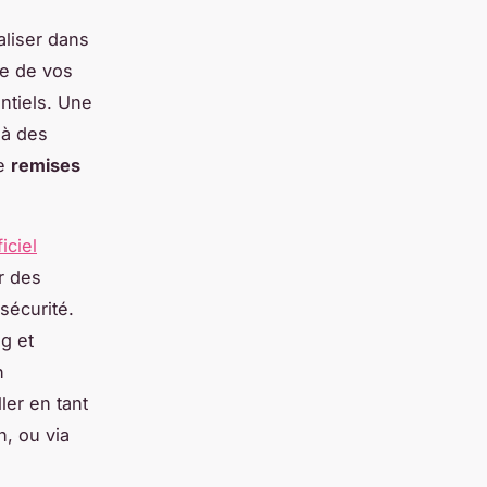
aliser dans
le de vos
ntiels. Une
 à des
de
remises
ficiel
r des
sécurité.
g et
n
ler en tant
n, ou via