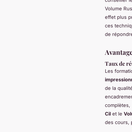
Volume Russ
effet plus 
ces techniq
de répondre
Avantage
Taux de ré
Les format
impression
de la quali
encadremen
complètes, 
Cil
et le
Vo
des cours, 