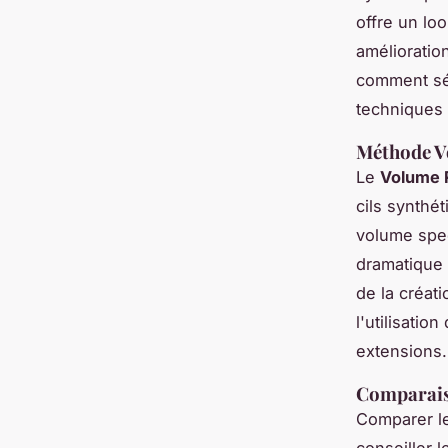
offre un loo
amélioratio
comment sél
techniques 
Méthode V
Le
Volume 
cils synthét
volume spec
dramatique 
de la créati
l'utilisatio
extensions.
Comparaiso
Comparer le
conseiller l