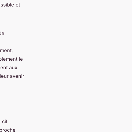
ssible et
de
ement,
blement le
tent aux
leur avenir
cil
pproche