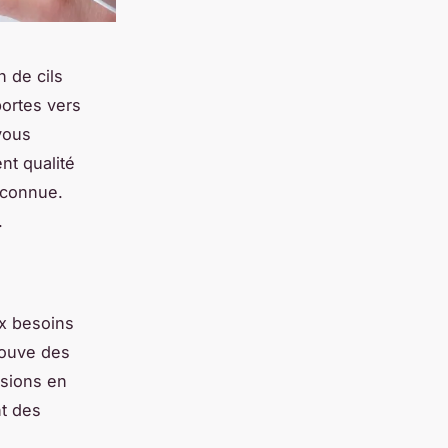
n de cils
portes vers
vous
nt qualité
reconnue.
.
ux besoins
rouve des
ssions en
nt des