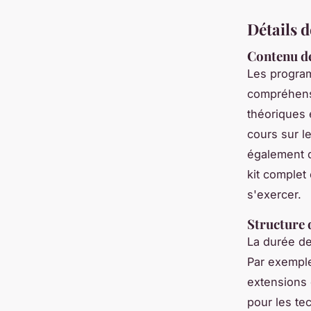
Détails 
Contenu de
Les progr
compréhensi
théoriques 
cours sur l
également de
kit complet
s'exercer.
Structure
La durée de
Par exemple
extensions 
pour les te