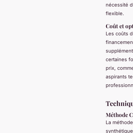
nécessité d
flexible.
Coût et op
Les coûts d
financemen
supplémenta
certaines f
prix, comme
aspirants t
professionn
Techniqu
Méthode Ci
La méthod
synthétique