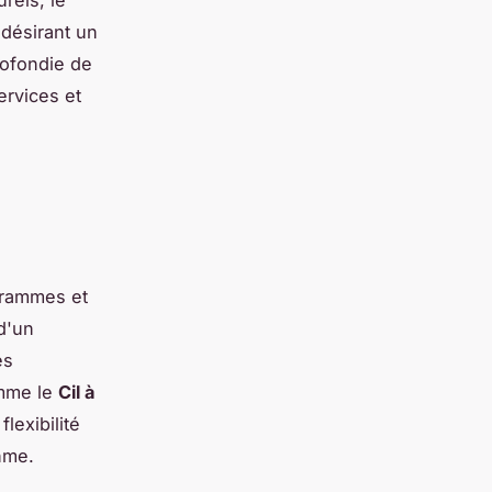
 désirant un
rofondie de
ervices et
grammes et
d'un
es
omme le
Cil à
lexibilité
hme.