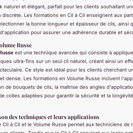
k naturel et élégant, parfait pour les clients souhaitant un
n discrète. Les formations en Cil à Cil enseignent aux part
ectionner la bonne longueur et épaisseur de cils, ainsi 
d'application pour assurer une adhérence durable et séc
olume Russe
Russe
est une technique avancée qui consiste à applique
iques ultra-fins sur un seul cil naturel, créant ainsi un eff
taculaire. Ce style est idéal pour les clients cherchant u
et dense. Les formations en Volume Russe incluent l'app
on de bouquets de cils, la maîtrise des angles d'applicatio
n de colles adaptées pour garantir la sécurité et la longévit
n des techniques et leurs applications
 Cil à Cil et le Volume Russe permet aux techniciens de
eurs clients. Tandis que le Cil à Cil convient aux looks nat