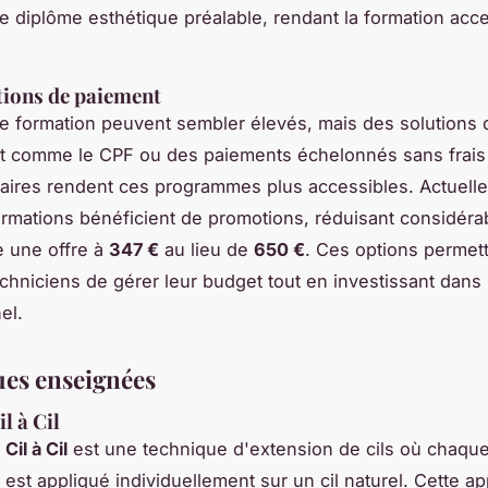
e diplôme esthétique préalable, rendant la formation acce
tions de paiement
e formation peuvent sembler élevés, mais des solutions 
t comme le CPF ou des paiements échelonnés sans frais
ires rendent ces programmes plus accessibles. Actuell
ormations bénéficient de promotions, réduisant considéra
 une offre à
347 €
au lieu de
650 €
. Ces options permet
echniciens de gérer leur budget tout en investissant dans 
el.
es enseignées
l à Cil
e
Cil à Cil
est une technique d'extension de cils où chaque 
 est appliqué individuellement sur un cil naturel. Cette a