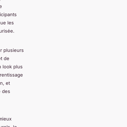
e
icipants
que les
urisée.
r plusieurs
et de
n look plus
rentissage
n, et
é des
 mieux
urels, le