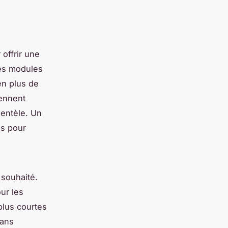
offrir une
des modules
en plus de
rennent
ientèle. Un
es pour
 souhaité.
ur les
plus courtes
sans